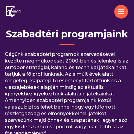
Skip
to
content
Szabadtéri programjaink
Cégünk szabadtéri programok szervezésével
kezdte meg működését 2000-ben és jelenleg is az
outdoor stratégiai, kaland és technikai játékainkat
tartjuk a fő profilunknak. Az elmúlt évek alatt
rengeteg csapatépítő eseményt tartottunk és a
visszajelzések alapján mindig az aktuális
igényekhez igyekeztünk alakítani játékainkat.
Amennyiben szabadtéri programjaink közül
választ, biztos lehet benne, hogy egy kiforrott,
részletgazdag és élményekkel teli játékot
szervezünk majd önnek és csapatának, legyen szó
egy kis létszámú csoportról, vagy akár több száz
fős rendezvényről.