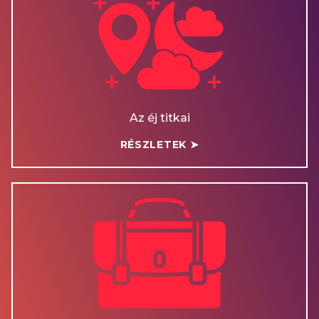
Az éj titkai
RÉSZLETEK ➤