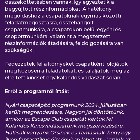
összeköttetésben vannak, így egyeztetik a
begyűjtött részinformációkat. A hatékony
megoldáshoz a csapatoknak egymás közötti
feladatmegosztásra, összehangolt
csapatmunkára, a csapatokon belül egyéni és
csoportmunkára, valamint a megszerzett
részinformációk átadására, feldolgozására van
szükségük.
Fedezzétek fel a környéket csapatként, oldjátok
meg közösen a feladatokat, és találjátok meg az
elrejtett kincset egy kalandos vadászat során!
Erről a programról írták:
Nyári csapatépítő programunk 2024. júliusában
került megrendezésre. Nagyon jól döntöttünk,
amikor az Escape Club csapatát kértük fel
Kalandos Kincsvadászatunk megszervezésére.
Hálásak vagyunk Orsinak és Tamásnak, hogy egy
ilyen fantasztikus élményben lehetett részünk az