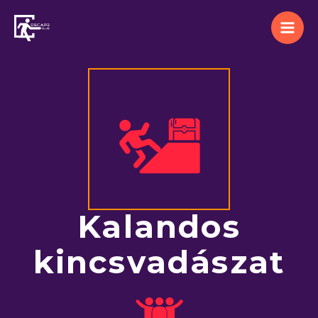
Skip
to
content
Kalandos
kincsvadászat