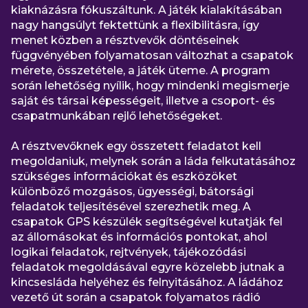
kiaknázásra fókuszáltunk. A játék kialakításában
nagy hangsúlyt fektettünk a flexibilitásra, így
menet közben a résztvevők döntéseinek
függvényében folyamatosan változhat a csapatok
mérete, összetétele, a játék üteme. A program
során lehetőség nyílik, hogy mindenki megismerje
saját és társai képességeit, illetve a csoport- és
csapatmunkában rejlő lehetőségeket.
A résztvevőknek egy összetett feladatot kell
megoldaniuk, melynek során a láda felkutatásához
szükséges információkat és eszközöket
különböző mozgásos, ügyességi, bátorsági
feladatok teljesítésével szerezhetik meg. A
csapatok GPS készülék segítségével kutatják fel
az állomásokat és információs pontokat, ahol
logikai feladatok, rejtvények, tájékozódási
feladatok megoldásával egyre közelebb jutnak a
kincsesláda helyéhez és felnyitásához. A ládához
vezető út során a csapatok folyamatos rádió