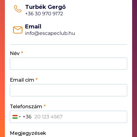
Turbék Gergő
+36 30 970 9172
Email
info@escapeclub.hu
Név
*
Email cím
*
Telefonszám
*
+36
H
U
N
Megjegyzések