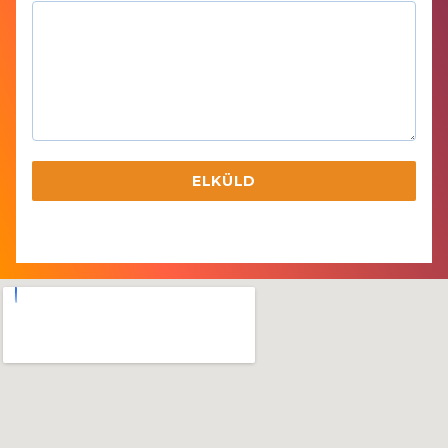
G
A
R
Y
+
3
6
ELKÜLD