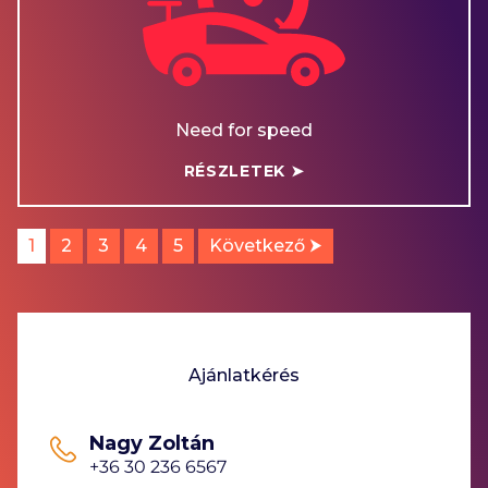
Need for speed
RÉSZLETEK ➤
1
2
3
4
5
Következő ⮞
Ajánlatkérés
Nagy Zoltán
+36 30 236 6567