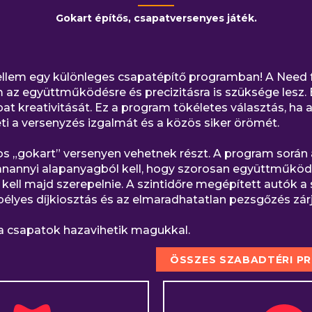
Gokart építős, csapatversenyes játék.
llem egy különleges csapatépítő programban! A Need for
 együttműködésre és precizitásra is szüksége lesz. E
apat kreativitását. Ez a program tökéletes választás, h
ti a versenyzés izgalmát és a közös siker örömét.
 „gokart” versenyen vehetnek részt. A program során 
nannyi alapanyagból kell, hogy szorosan együttműköd
kell majd szerepelnie. A szintidőre megépített autók a
lyes díjkiosztás és az elmaradhatatlan pezsgőzés zárj
a csapatok hazavihetik magukkal.
ÖSSZES SZABADTÉRI P