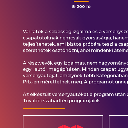
8-200 fő
Vár rátok a sebesség izgalma és a versenysze
csapatotoknak nemcsak gyorsaságra, hanem az
teljesítenetek, ami biztos próbára teszi a cs
szeretnétek ösztönözni, ahol mindenki átélhe
A résztvevők egy izgalmas, nem hagyományos
egy „autó” megépítésén. Minden csapat ugya
versenyautóját, amelynek több kategóriában 
Prix-en mérettetnek meg. A programot ünnepé
Az elkészült versenyautókat a program után 
További szabadtéri programjaink