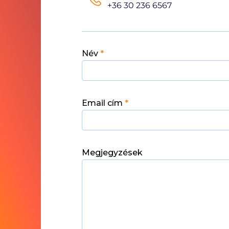
+36 30 236 6567
Név
*
Email cím
*
Megjegyzések