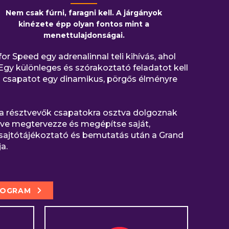
Nem csak fúrni, faragni kell. A járgányok
kinézete épp olyan fontos mint a
menettulajdonságai.
 Speed egy adrenalinnal teli kihívás, ahol
gy különleges és szórakoztató feladatot kell
a a csapatot egy dinamikus, pörgős élményre
a résztvevők csapatokra osztva dolgoznak
ve megtervezze és megépítse saját,
 sajtótájékoztató és bemutatás után a Grand
a.
ROGRAM