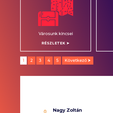
Városunk kincsei
RÉSZLETEK ➤
1
2
3
4
5
Következő ⮞
Nagy Zoltán