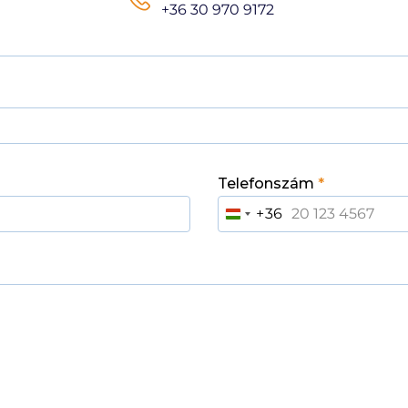
+36 30 970 9172
Telefonszám
*
+36
H
U
N
G
A
R
Y
+
3
6