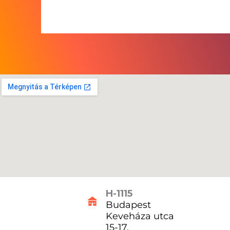
H-1115
Budapest
Keveháza utca
15-17.