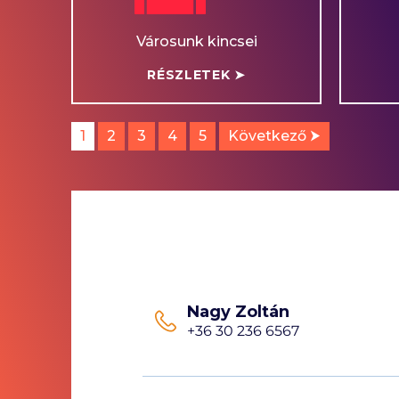
Városunk kincsei
RÉSZLETEK ➤
1
2
3
4
5
Következő ⮞
Nagy Zoltán
+36 30 236 6567