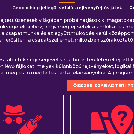
C
Geocaching jellegű, sétálós rejtvényfejtős játék
rejtett üzenetek világában próbálhatjátok ki magatok
 szükségetek ahhoz, hogy megfejtsétek a kódokat és me
gy a csapatmunka és az együttműködés kerül középpontb
tben erősíteni a csapatszellemet, miközben szórakozta
 tabletek segítségével kell a hotel területén elrejtett 
en lévő fájlokat, melyek különböző rejtvényeket, logika
alál meg és jó megfejtést ad a feladványokra. A program 
ÖSSZES SZABADTÉRI P