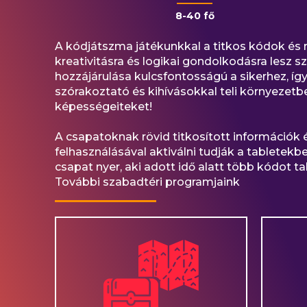
8-40 fő
A kódjátszma játékunkkal a titkos kódok és 
kreativitásra és logikai gondolkodásra lesz
hozzájárulása kulcsfontosságú a sikerhez, í
szórakoztató és kihívásokkal teli környeze
képességeiteket!
A csapatoknak rövid titkosított információk és
felhasználásával aktiválni tudják a tabletekb
csapat nyer, aki adott idő alatt több kódot t
További szabadtéri programjaink