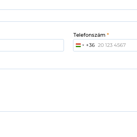
Telefonszám
*
+36
H
U
N
G
A
R
Y
+
3
6