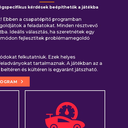
égspecifikus kérdések beépíthetők a játékba
at! Ebben a csapatépítő programban
goldjátok a feladatokat. Minden résztvevő
a. Ideális választás, ha szeretnétek egy
tó módon fejlesztitek problémamegoldó
kódokat felkutatniuk. Ezek helyes
i feladványokat tartalmaznak. A játékban az a
beltéren és kültéren is egyaránt játszható.
ROGRAM