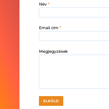
Név
*
Email cím
*
Megjegyzések
ELKÜLD