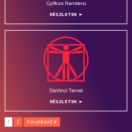
Gyilkos Randevú
RÉSZLETEK ➤
DaVinci Tervei
RÉSZLETEK ➤
1
2
Következő ⮞