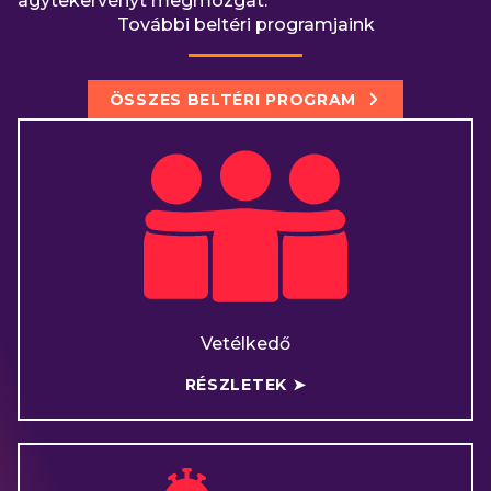
agytekervényt megmozgat.
További beltéri programjaink
ÖSSZES BELTÉRI PROGRAM
Vetélkedő
RÉSZLETEK ➤