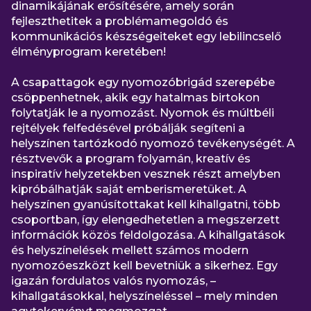
dinamikájának erősítésére, amely során
fejleszthetitek a problémamegoldó és
kommunikációs készségeiteket egy lebilincselő
élményprogram keretében!
A csapattagok egy nyomozóbrigád szerepébe
csöppenhetnek, akik egy hatalmas birtokon
folytatják le a nyomozást. Nyomok és múltbéli
rejtélyek felfedésével próbálják segíteni a
helyszínen tartózkodó nyomozó tevékenységét. A
résztvevők a program folyamán, kreatív és
inspiratív helyzetekben vesznek részt amelyben
kipróbálhatják saját emberismeretüket. A
helyszínen gyanúsítottakat kell kihallgatni, több
csoportban, így elengedhetetlen a megszerzett
információk közös feldolgozása. A kihallgatások
és helyszínelések mellett számos modern
nyomozóeszközt kell bevetniük a sikerhez. Egy
igazán fordulatos valós nyomozás, –
kihallgatásokkal, helyszíneléssel – mely minden