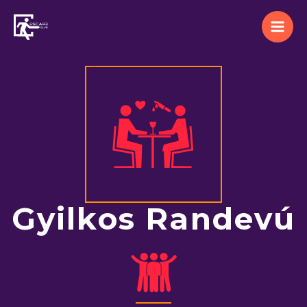
Skip
to
content
Gyilkos Randevú