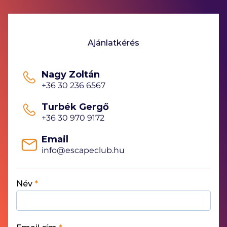
Ajánlatkérés
Nagy Zoltán
+36 30 236 6567
Turbék Gergő
+36 30 970 9172
Email
info@escapeclub.hu
Név
*