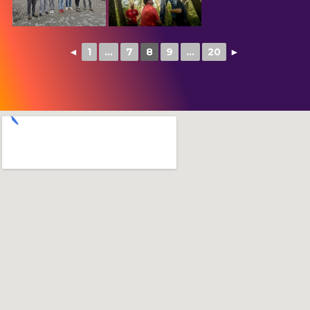
◄
1
...
7
8
9
...
20
►