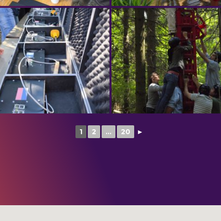
1
2
...
20
►