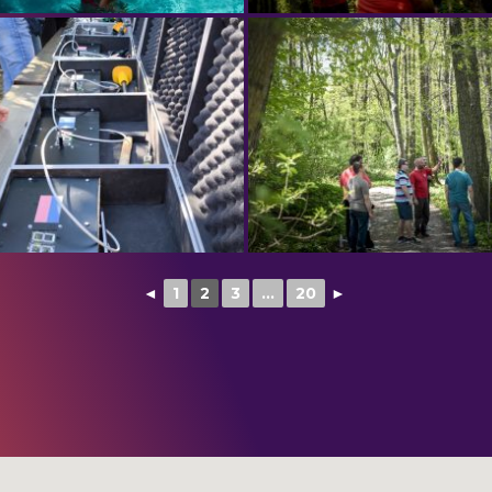
◄
1
2
3
...
20
►