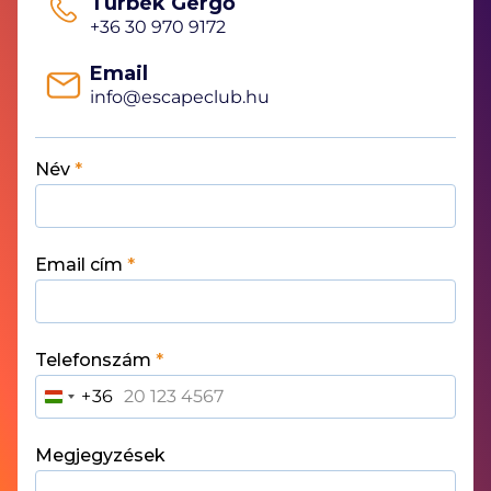
Turbék Gergő
+36 30 970 9172
Email
info@escapeclub.hu
Név
*
Email cím
*
Telefonszám
*
+36
H
U
N
Megjegyzések
G