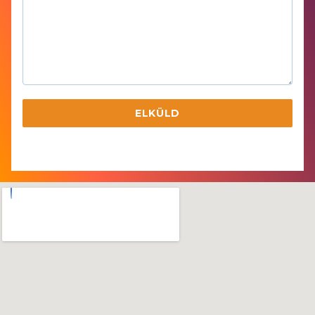
A
R
Y
+
3
6
ELKÜLD