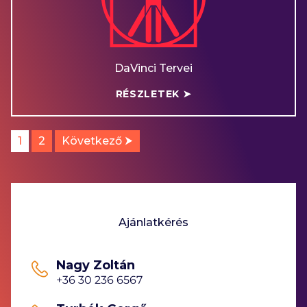
DaVinci Tervei
RÉSZLETEK ➤
1
2
Következő ⮞
Ajánlatkérés
Nagy Zoltán
+36 30 236 6567