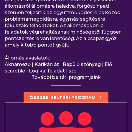
állomásról állomásra haladva, forgószínpad
szerűen teljesítik az együttműködésre és közös
problémamegoldásra, egymás segítésére
fókuszáló feladatokat. Az állomásokon, a
feladatok végrehajtásának minőségétől függően
pontszerzésre van lehetőség. Az a csapat győz,
amelyik több pontot gyűjt.
Állomásjavaslatok:
Aknamező | Karikán át | Repülő szőnyeg | Élő
scrabble | Logikai feladat | stb.
További beltéri programjaink
ÖSSZES BELTÉRI PROGRAM