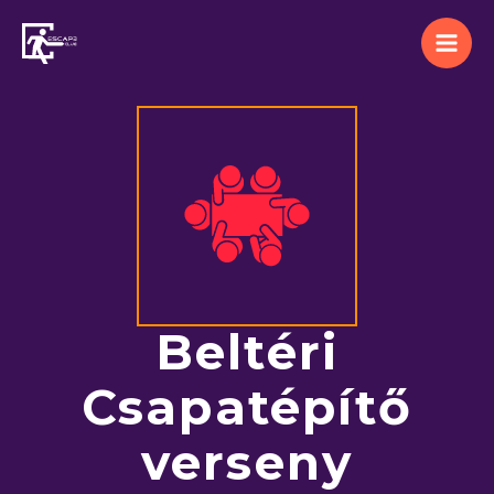
Skip
to
content
Beltéri
Csapatépítő
verseny